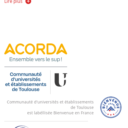
réaliste, est en effet nécessaire pour pouvoir ensuite
Lire plus
simuler électriquement le fonctionnement global
de l'alimentation électrique.
Communauté d'universités et établissements
de Toulouse
est labéllisée Bienvenue en France