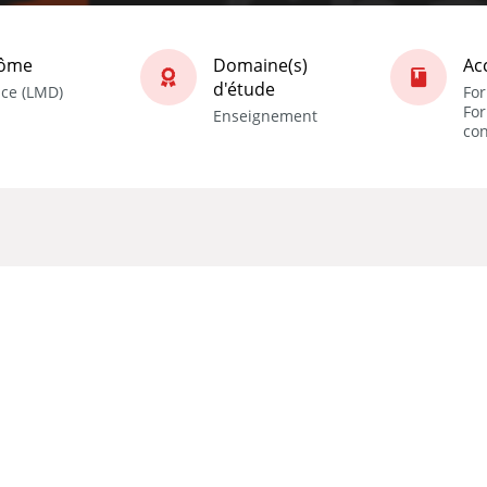
lôme
Domaine(s)
Ac
d'étude
nce (LMD)
For
Fo
Enseignement
co