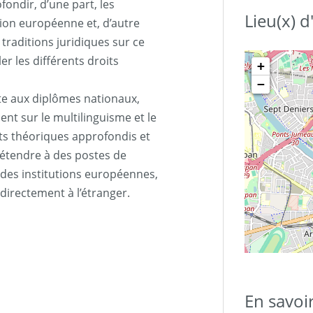
ondir, d’une part, les
Lieu(x) 
ion européenne et, d’autre
traditions juridiques sur ce
r les différents droits
+
−
ite aux diplômes nationaux,
nt sur le multilinguisme et le
s théoriques approfondis et
étendre à des postes de
 des institutions européennes,
directement à l’étranger.
En savoi