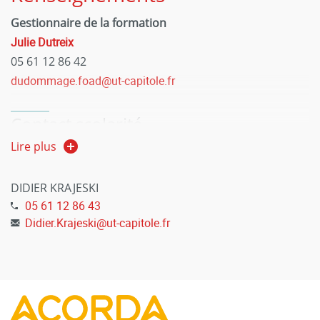
Gestionnaire de la formation
Julie Dutr
eix
05 61 12 86 42
dudommage.foad@ut-capitole.fr
Contact scolarité
Didier Krajeski
Lire plus
, Professeur des universités
DIDIER KRAJESKI
05 61 12 86 43
Didier.Krajeski
@
ut-capitole.fr