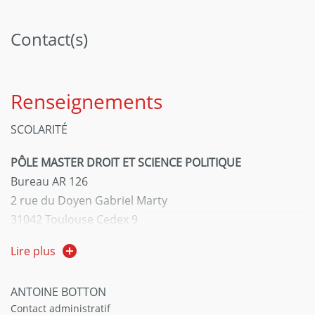
Contact(s)
Renseignements
SCOLARITÉ
PÔLE MASTER DROIT ET SCIENCE POLITIQUE
Bureau AR 126
2 rue du Doyen Gabriel Marty
31042 Toulouse Cedex 9
Courriel :
pmd13@ut-capitole.fr
Lire plus
Tél :
05 61 63 35 17
INSTITUT DE CRIMINOLOGIE ET DE SCIENCES PÉNALES
ANTOINE BOTTON
ROGER MERLE
Contact administratif