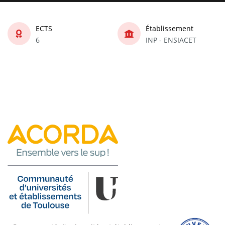
ECTS
Établissement
6
INP - ENSIACET