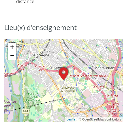
distance
Lieu(x) d'enseignement
+
−
| © OpenStreetMap contributors
Leaflet