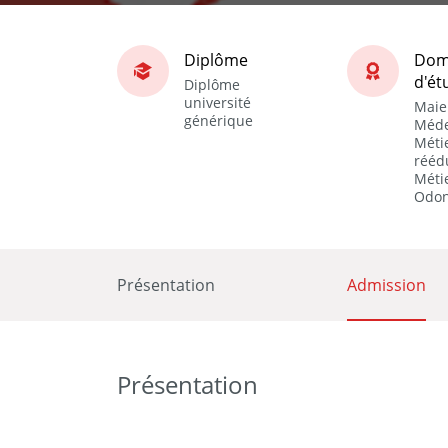
Diplôme
Dom
d'ét
Diplôme
université
Maie
générique
Méde
Métie
rééd
Métie
Odon
Présentation
Admission
Présentation