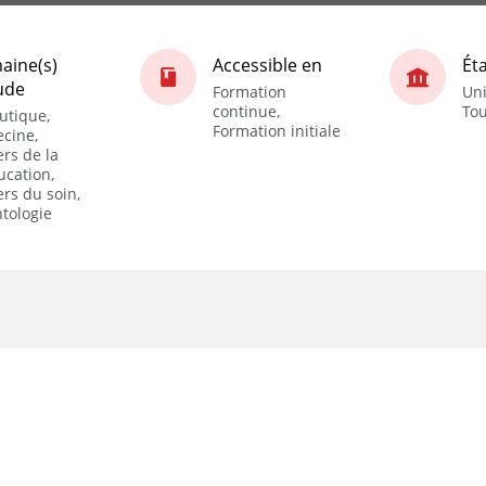
aine(s)
Accessible en
Ét
ude
Formation
Uni
continue,
Tou
utique,
Formation initiale
cine,
rs de la
ucation,
rs du soin,
tologie