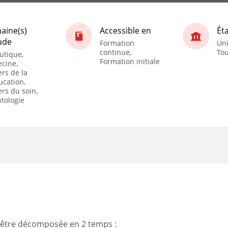
aine(s)
Accessible en
Ét
ude
Formation
Uni
continue,
Tou
utique,
Formation initiale
cine,
rs de la
ucation,
rs du soin,
tologie
t être décomposée en 2 temps :