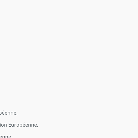
opéenne,
nion Européenne,
éenne,