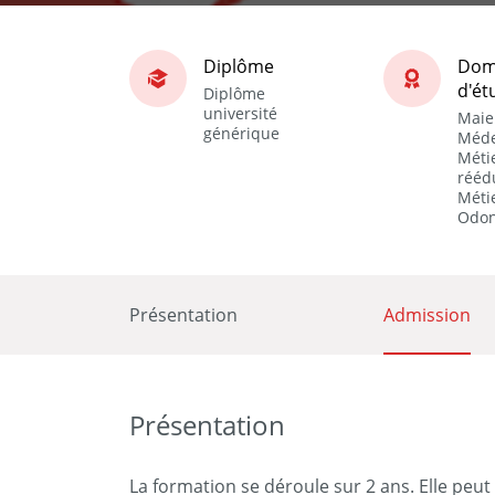
Diplôme
Dom
d'ét
Diplôme
université
Maie
générique
Méde
Métie
rééd
Métie
Odon
Présentation
Admission
Présentation
La formation se déroule sur 2 ans. Elle peu