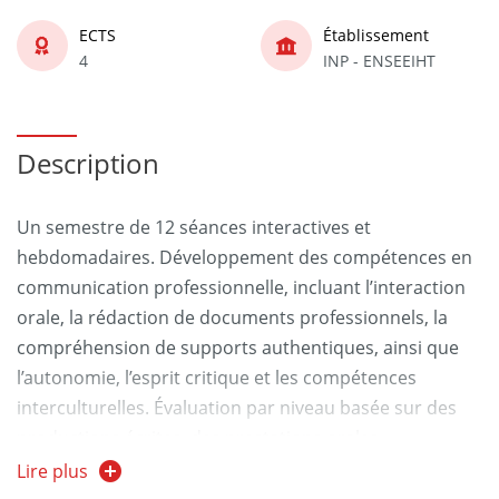
ECTS
Établissement
4
INP - ENSEEIHT
Description
Un semestre de 12 séances interactives et
hebdomadaires. Développement des compétences en
communication professionnelle, incluant l’interaction
orale, la rédaction de documents professionnels, la
compréhension de supports authentiques, ainsi que
l’autonomie, l’esprit critique et les compétences
interculturelles. Évaluation par niveau basée sur des
productions écrites, des prestations orales
individuelles ou en groupe, et une évaluation continue
Lire plus
de l’attitude et de la participation en classe.