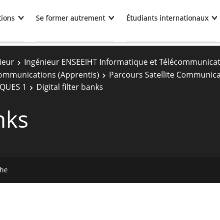
tions
Se former autrement
Étudiants internationaux
ieur
Ingénieur ENSEEIHT Informatique et Télécommunica
communications (Apprentis)
Parcours Satellite Communica
QUES 1
Digital filter banks
nks
che