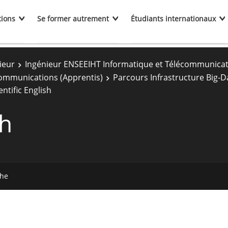
tions
Se former autrement
Étudiants internationaux
ieur
Ingénieur ENSEEIHT Informatique et Télécommunica
communications (Apprentis)
Parcours Infrastructure Big-Da
entific English
sh
che