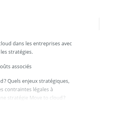
cloud dans les entreprises avec
les stratégies.
coûts associés
d ? Quels enjeux stratégiques,
s contraintes légales à
e stratégie Move to cloud ?
ratégie move to cloud C3) Les
es. L’infrastructure as code
tion et pilier d’une stratégie