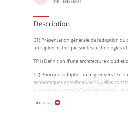
INP - ENSEEIHT
Description
C1) Présentation générale de l’adoption du 
un rapide historique sur les technologies et 
TP1) Définition d’une architecture cloud et 
C2) Pourquoi adopter ou migrer vers le clou
économiques et techniques ? Quelles sont le
prendre en compte ? Comment construire un
Lire plus
TP2) Formalisation d’un cadrage et d’une st
approches Micro-services dans les entrepris
comme accélérateur, support à l’industrialisa
multi-cloud.