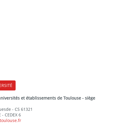
ERSITÉ
versités et établissements de Toulouse - siège
Guesde - CS 61321
 - CEDEX 6
toulouse.fr