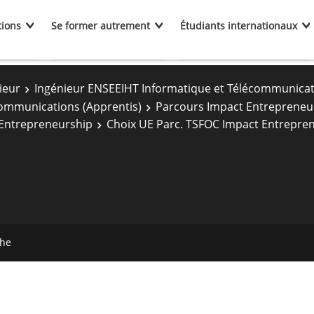
tions
Se former autrement
Étudiants internationaux
ieur
Ingénieur ENSEEIHT Informatique et Télécommunica
communications (Apprentis)
Parcours Impact Entrepreneu
 Entrepreneurship
Choix UE Parc. TSFOC Impact Entrepre
che