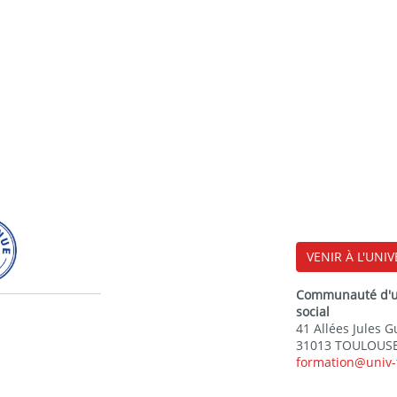
r déployer un service cloud #1
s : Stratégie de déploiement
ce client pour un acteur du
enne d’aide à la prise de
r déployer un service cloud #2
oud de confiance.
VENIR À L'UNIV
es sources de données ouvertes
Communauté d'uni
social
41 Allées Jules 
31013 TOULOUSE
formation@univ-