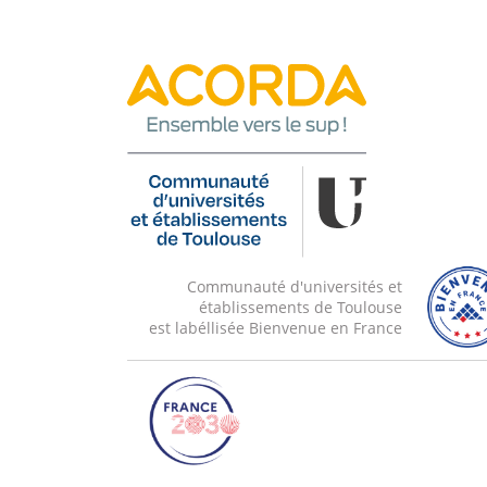
TP3) Utilisation de Gitops et Terraform pou
C4) Retours d’expérience autour de 2 projet
mondiale d’une application de reconnaissan
luxe, Mise en place d’une plateforme Europé
décision pour les agriculteurs
TP4) Utilisation de Gitops et Terraform pou
C5) Les enjeux de la souveraineté et des Cl
Communauté d'universités et
établissements de Toulouse
est labéllisée Bienvenue en France
TP5) Création d’un service se basant sur d
(TP noté)