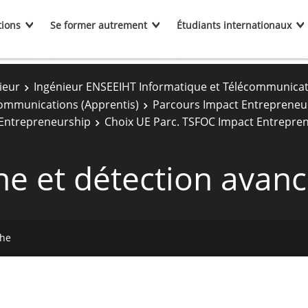
tions
Se former autrement
Étudiants internationaux
ieur
Ingénieur ENSEEIHT Informatique et Télécommunica
communications (Apprentis)
Parcours Impact Entrepreneu
 Entrepreneurship
Choix UE Parc. TSFOC Impact Entrepre
e et détection avan
che