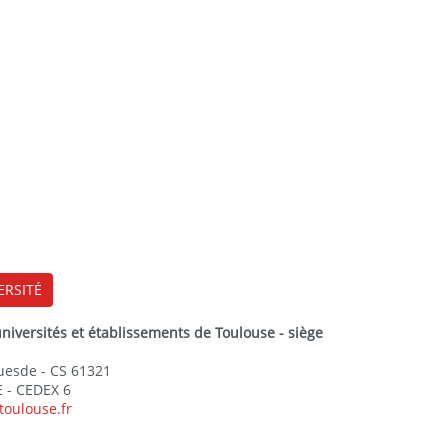
ERSITÉ
versités et établissements de Toulouse - siège
Guesde - CS 61321
 - CEDEX 6
toulouse.fr