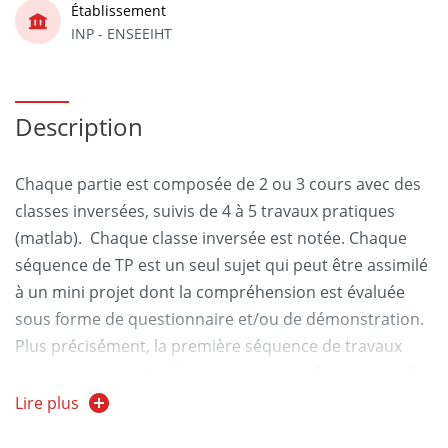
Établissement
INP - ENSEEIHT
Description
Chaque partie est composée de 2 ou 3 cours avec des
classes inversées, suivis de 4 à 5 travaux pratiques
(matlab). Chaque classe inversée est notée. Chaque
séquence de TP est un seul sujet qui peut être assimilé
à un mini projet dont la compréhension est évaluée
sous forme de questionnaire et/ou de démonstration.
Plus précisément, la première séquence de travaux
pratiques permettra la mise en oeuvre d'une approche
de segmentation basée super pixels et la seconde
Lire plus
séquence consistera à réaliser une chaîne de