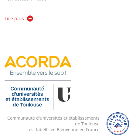
Secrétariat du Département INFOCOM
Lire plus
Tél : 05.65.77.10.88
Mail : infocom@iut-rodez.fr
www.iut-rodez.fr
Contact scolarité
Chef de département :
Philippe DECLOÎTRE
Professeur certifié
Communauté d'universités et établissements
de Toulouse
est labéllisée Bienvenue en France